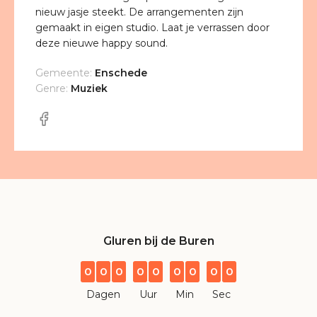
nieuw jasje steekt. De arrangementen zijn
gemaakt in eigen studio. Laat je verrassen door
deze nieuwe happy sound.
Gemeente:
Enschede
Genre:
Muziek
Gluren bij de Buren
0
0
0
0
0
0
0
0
0
Dagen
Uur
Min
Sec