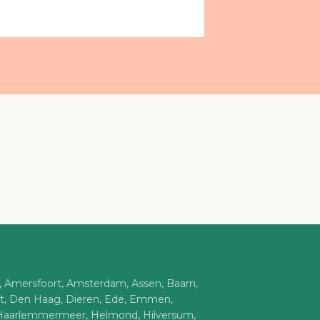
n, Amersfoort, Amsterdam, Assen, Baarn,
ft, Den Haag, Dieren, Ede, Emmen,
Haarlemmermeer, Helmond, Hilversum,