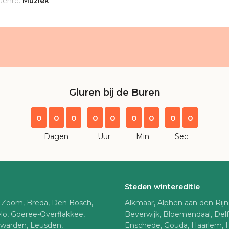
Genre:
Muziek
Gluren bij de Buren
0
0
0
0
0
0
0
0
0
Dagen
Uur
Min
Sec
Steden wintereditie
 Zoom, Breda, Den Bosch,
Alkmaar, Alphen aan den Rij
lo, Goeree-Overflakkee,
Beverwijk, Bloemendaal, Del
uwarden, Leusden,
Enschede, Gouda, Haarlem, 