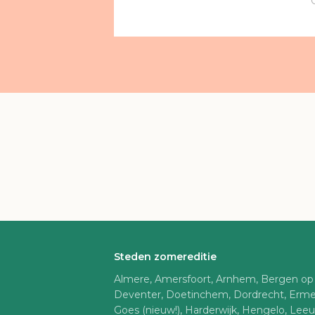
Steden zomereditie
Almere, Amersfoort, Arnhem, Bergen op
Deventer, Doetinchem, Dordrecht, Erme
Goes (nieuw!), Harderwijk, Hengelo, Lee