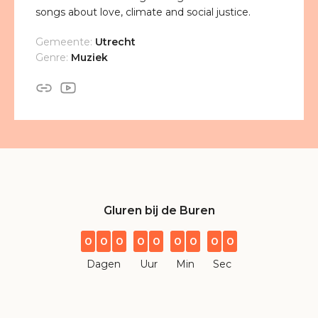
songs about love, climate and social justice.
Gemeente:
Utrecht
Genre:
Muziek
Gluren bij de Buren
0
0
0
0
0
0
0
0
0
Dagen
Uur
Min
Sec