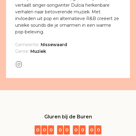
vertaalt singer-songwriter Dulcia herkenbare
verhalen naar betoverende muziek. Met
invloeden uit pop en alternatieve R&B creëert ze
unieke sounds die je omarmen in een warme
pop-beleving.
Gemeente:
Nissewaard
Genre:
Muziek
Gluren bij de Buren
0
0
0
0
0
0
0
0
0