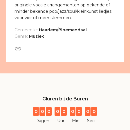
originele vocale arrangementen op bekende of
minder bekende pop/jazz/soul/kleinkunst liedjes,
voor vier of meer stemmen.
Gemeente:
Haarlem/Bloemendaal
Genre:
Muziek
Gluren bij de Buren
0
0
0
0
0
0
0
0
0
Dagen
Uur
Min
Sec