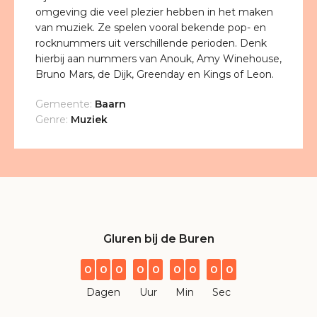
omgeving die veel plezier hebben in het maken
van muziek. Ze spelen vooral bekende pop- en
rocknummers uit verschillende perioden. Denk
hierbij aan nummers van Anouk, Amy Winehouse,
Bruno Mars, de Dijk, Greenday en Kings of Leon.
Gemeente:
Baarn
Genre:
Muziek
Gluren bij de Buren
0
0
0
0
0
0
0
0
0
Dagen
Uur
Min
Sec