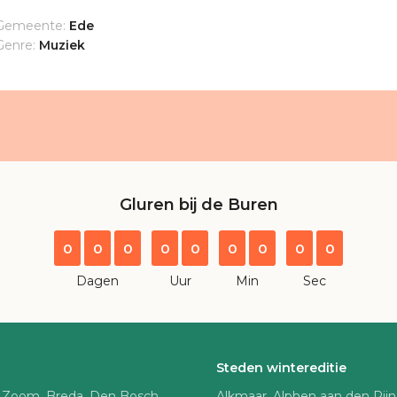
Gemeente:
Ede
Genre:
Muziek
Gluren bij de Buren
0
0
0
0
0
0
0
0
0
Dagen
Uur
Min
Sec
Steden wintereditie
 Zoom, Breda, Den Bosch,
Alkmaar, Alphen aan den Rij