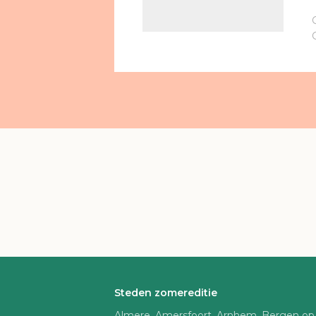
Steden zomereditie
Almere, Amersfoort, Arnhem, Bergen op