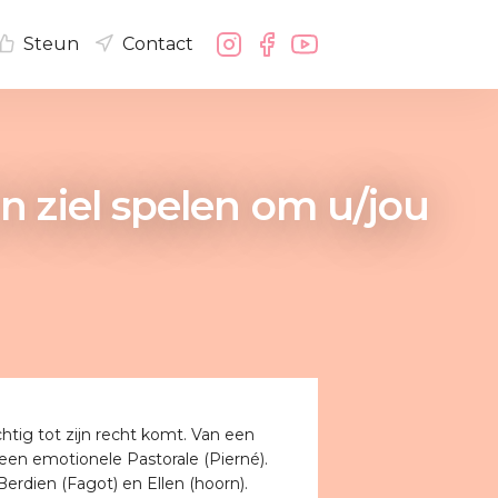
Steun
Contact
en ziel spelen om u/jou
tig tot zijn recht komt. Van een
 een emotionele Pastorale (Pierné).
 Berdien (Fagot) en Ellen (hoorn).