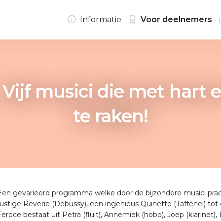
Informatie
Voor deelnemers
Vijf musici die met hart 
te raken!
Een gevarieerd programma welke door de bijzondere musici prach
rustige Reverie (Debussy), een ingenieus Quinette (Taffenel) tot
Feroce bestaat uit Petra (fluit), Annemiek (hobo), Joep (klarinet),