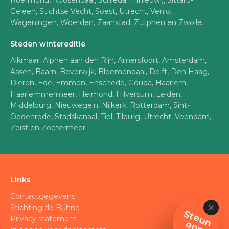
Roermond, Roosendaal, Schiedam (nieuw!), Sittard-
Geleen, Stichtse Vecht, Soest, Utrecht, Venlo,
Wageningen, Woerden, Zaanstad, Zutphen en Zwolle.
Steden wintereditie
Alkmaar, Alphen aan den Rijn, Amersfoort, Amsterdam,
Assen, Baarn, Beverwijk, Bloemendaal, Delft, Den Haag,
Dieren, Ede, Emmen, Enschede, Gouda, Haarlem,
Haarlemmermeer, Helmond, Hilversum, Leiden,
Middelburg, Nieuwegein, Nijkerk, Rotterdam, Sint-
Oedenrode, Stadskanaal, Tiel, Tilburg, Utrecht, Veendam,
Zeist en Zoetermeer.
Links
Contactgegevens
Stichting de Bühne
S
t
e
u
n
n
Privacy statement
o
s