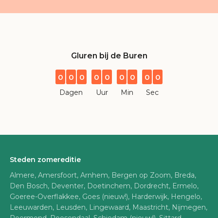
Gluren bij de Buren
0
0
0
0
0
0
0
0
0
Dagen
Uur
Min
Sec
Steden zomereditie
Almere, Amersfoort, Arnhem, Bergen op Zoom, Breda,
Den Bosch, Deventer, Doetinchem, Dordrecht, Ermelo,
Goeree-Overflakkee, Goes (nieuw!), Harderwijk, Hengelo,
Leeuwarden, Leusden, Lingewaard, Maastricht, Nijmegen,