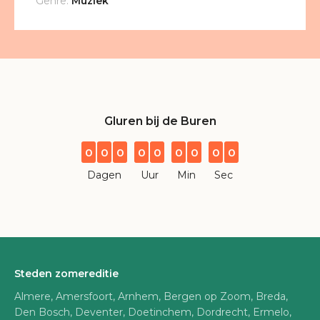
Genre:
Muziek
Gluren bij de Buren
0
0
0
0
0
0
0
0
0
Dagen
Uur
Min
Sec
Steden zomereditie
Almere, Amersfoort, Arnhem, Bergen op Zoom, Breda,
Den Bosch, Deventer, Doetinchem, Dordrecht, Ermelo,