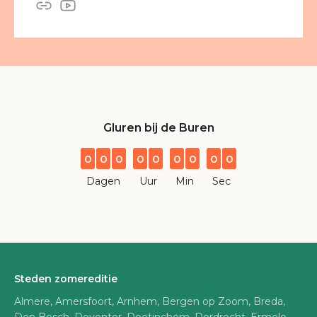
Gluren bij de Buren
0
0
0
0
0
0
0
0
0
Dagen
Uur
Min
Sec
Steden zomereditie
Almere, Amersfoort, Arnhem, Bergen op Zoom, Breda,