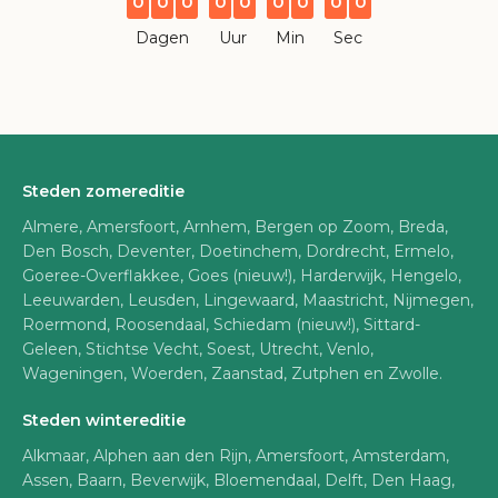
0
0
0
0
0
0
0
0
0
Dagen
Uur
Min
Sec
Steden zomereditie
Almere, Amersfoort, Arnhem, Bergen op Zoom, Breda,
Den Bosch, Deventer, Doetinchem, Dordrecht, Ermelo,
Goeree-Overflakkee, Goes (nieuw!), Harderwijk, Hengelo,
Leeuwarden, Leusden, Lingewaard, Maastricht, Nijmegen,
Roermond, Roosendaal, Schiedam (nieuw!), Sittard-
Geleen, Stichtse Vecht, Soest, Utrecht, Venlo,
Wageningen, Woerden, Zaanstad, Zutphen en Zwolle.
Steden wintereditie
Alkmaar, Alphen aan den Rijn, Amersfoort, Amsterdam,
Assen, Baarn, Beverwijk, Bloemendaal, Delft, Den Haag,