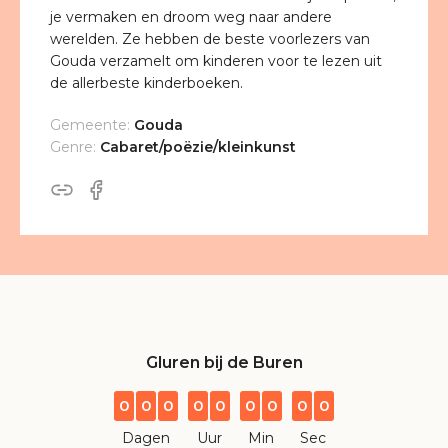
je vermaken en droom weg naar andere
werelden. Ze hebben de beste voorlezers van
Gouda verzamelt om kinderen voor te lezen uit
de allerbeste kinderboeken.
Gemeente:
Gouda
Genre:
Cabaret/poëzie/kleinkunst
Gluren bij de Buren
0
0
0
0
0
0
0
0
0
Dagen
Uur
Min
Sec