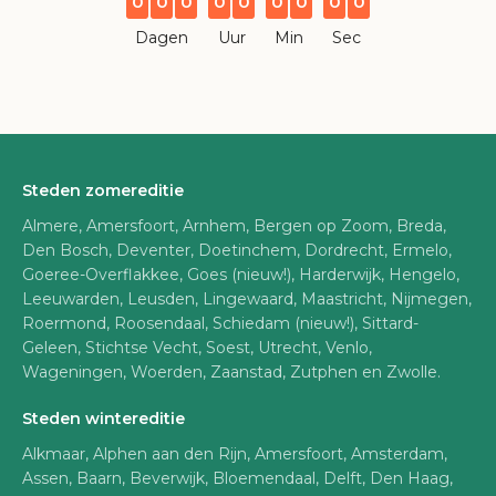
0
0
0
0
0
0
0
0
0
Dagen
Uur
Min
Sec
Steden zomereditie
Almere, Amersfoort, Arnhem, Bergen op Zoom, Breda,
Den Bosch, Deventer, Doetinchem, Dordrecht, Ermelo,
Goeree-Overflakkee, Goes (nieuw!), Harderwijk, Hengelo,
Leeuwarden, Leusden, Lingewaard, Maastricht, Nijmegen,
Roermond, Roosendaal, Schiedam (nieuw!), Sittard-
Geleen, Stichtse Vecht, Soest, Utrecht, Venlo,
Wageningen, Woerden, Zaanstad, Zutphen en Zwolle.
Steden wintereditie
Alkmaar, Alphen aan den Rijn, Amersfoort, Amsterdam,
Assen, Baarn, Beverwijk, Bloemendaal, Delft, Den Haag,