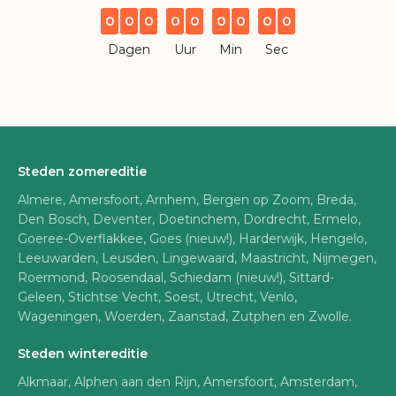
0
0
0
0
0
0
0
0
0
Dagen
Uur
Min
Sec
Steden zomereditie
Almere, Amersfoort, Arnhem, Bergen op Zoom, Breda,
Den Bosch, Deventer, Doetinchem, Dordrecht, Ermelo,
Goeree-Overflakkee, Goes (nieuw!), Harderwijk, Hengelo,
Leeuwarden, Leusden, Lingewaard, Maastricht, Nijmegen,
Roermond, Roosendaal, Schiedam (nieuw!), Sittard-
Geleen, Stichtse Vecht, Soest, Utrecht, Venlo,
Wageningen, Woerden, Zaanstad, Zutphen en Zwolle.
Steden wintereditie
Alkmaar, Alphen aan den Rijn, Amersfoort, Amsterdam,