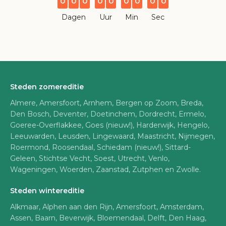
0
0
0
0
0
0
0
0
0
Dagen
Uur
Min
Sec
Steden zomereditie
Almere, Amersfoort, Arnhem, Bergen op Zoom, Breda,
Den Bosch, Deventer, Doetinchem, Dordrecht, Ermelo,
Goeree-Overflakkee, Goes (nieuw!), Harderwijk, Hengelo,
Leeuwarden, Leusden, Lingewaard, Maastricht, Nijmegen,
Roermond, Roosendaal, Schiedam (nieuw!), Sittard-
Geleen, Stichtse Vecht, Soest, Utrecht, Venlo,
Wageningen, Woerden, Zaanstad, Zutphen en Zwolle.
Steden wintereditie
Alkmaar, Alphen aan den Rijn, Amersfoort, Amsterdam,
Assen, Baarn, Beverwijk, Bloemendaal, Delft, Den Haag,