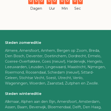
0
0
0
0
0
0
0
0
0
Dagen
Uur
Min
Sec
Steden zomereditie
Almere, Amersfoort, Arnhem, Bergen op Zoom, Breda,
Den Bosch, Deventer, Doetinchem, Dordrecht, Ermelo,
Goeree-Overflakkee, Goes (nieuw!), Harderwijk, Hengelo,
Leeuwarden, Leusden, Lingewaard, Maastricht, Nijmegen,
Roermond, Roosendaal, Schiedam (nieuw!), Sittard-
Geleen, Stichtse Vecht, Soest, Utrecht, Venlo,
Wageningen, Woerden, Zaanstad, Zutphen en Zwolle.
Steden wintereditie
Alkmaar, Alphen aan den Rijn, Amersfoort, Amsterdam,
Assen, Baarn, Beverwijk, Bloemendaal, Delft, Den Haag,