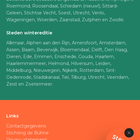
Roermond, Roosendaal, Schiedam (nieuw!), Sittard-
Geleen, Stichtse Vecht, Soest, Utrecht, Venlo,
Wageningen, Woerden, Zaanstad, Zutphen en Zwolle.
Steden wintereditie
Alkmaar, Alphen aan den Rijn, Amersfoort, Amsterdam,
Assen, Baarn, Beverwijk, Bloemendaal, Delft, Den Haag,
Dieren, Ede, Emmen, Enschede, Gouda, Haarlem,
Haarlemmermeer, Helmond, Hilversum, Leiden,
Middelburg, Nieuwegein, Nijkerk, Rotterdam, Sint-
Oedenrode, Stadskanaal, Tiel, Tilburg, Utrecht, Veendam,
Zeist en Zoetermeer.
Links
Contactgegevens
Stichting de Bühne
S
t
e
u
n
n
Privacy statement