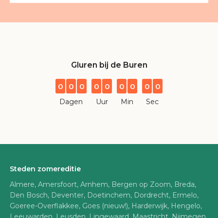
Gluren bij de Buren
0
0
0
0
0
0
0
0
0
Dagen
Uur
Min
Sec
Steden zomereditie
Almere, Amersfoort, Arnhem, Bergen op Zoom, Breda,
Den Bosch, Deventer, Doetinchem, Dordrecht, Ermelo,
Goeree-Overflakkee, Goes (nieuw!), Harderwijk, Hengelo,
Leeuwarden, Leusden, Lingewaard, Maastricht, Nijmegen,