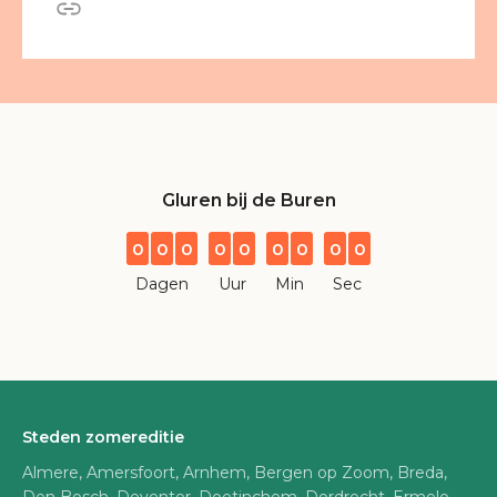
Gluren bij de Buren
0
0
0
0
0
0
0
0
0
Dagen
Uur
Min
Sec
Steden zomereditie
Almere, Amersfoort, Arnhem, Bergen op Zoom, Breda,