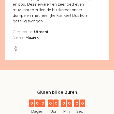
en pop. Deze ervaren en zeer gedreven
muzikanten zullen de huiskamer onder
dompelen met heerlijke klanken! Dus kom
gezellig swingen.
Gemeente:
Utrecht
Genre:
Muziek
Gluren bij de Buren
0
0
0
0
0
0
0
0
0
Dagen
Uur
Min
Sec