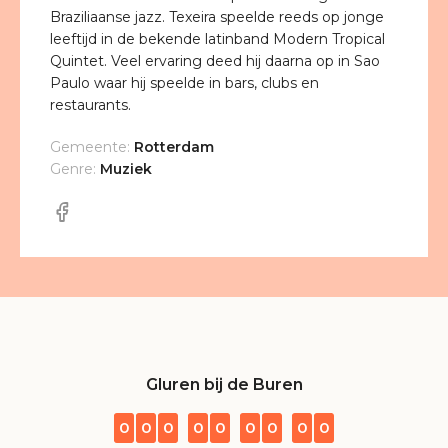
Braziliaanse jazz. Texeira speelde reeds op jonge
leeftijd in de bekende latinband Modern Tropical
Quintet. Veel ervaring deed hij daarna op in Sao
Paulo waar hij speelde in bars, clubs en
restaurants.
Gemeente:
Rotterdam
Genre:
Muziek
Gluren bij de Buren
0
0
0
0
0
0
0
0
0