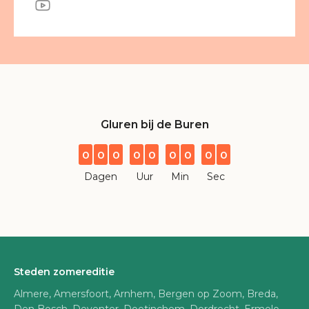
Gluren bij de Buren
0
0
0
0
0
0
0
0
0
Dagen
Uur
Min
Sec
Steden zomereditie
Almere, Amersfoort, Arnhem, Bergen op Zoom, Breda,