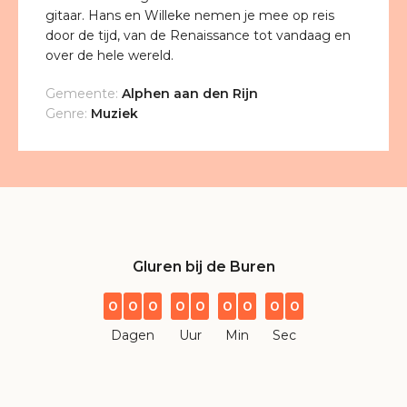
gitaar. Hans en Willeke nemen je mee op reis
door de tijd, van de Renaissance tot vandaag en
over de hele wereld.
Gemeente:
Alphen aan den Rijn
Genre:
Muziek
Gluren bij de Buren
0
0
0
0
0
0
0
0
0
Dagen
Uur
Min
Sec