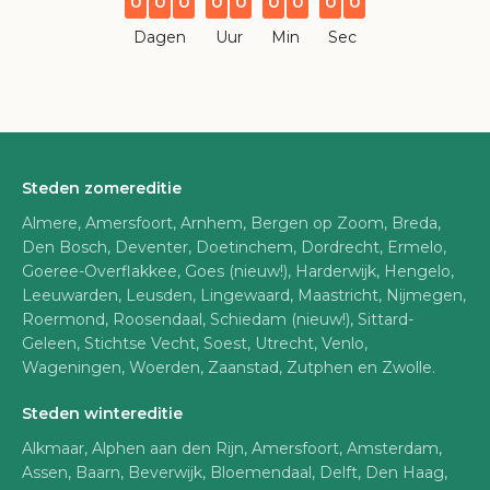
0
0
0
0
0
0
0
0
0
Dagen
Uur
Min
Sec
Steden zomereditie
Almere, Amersfoort, Arnhem, Bergen op Zoom, Breda,
Den Bosch, Deventer, Doetinchem, Dordrecht, Ermelo,
Goeree-Overflakkee, Goes (nieuw!), Harderwijk, Hengelo,
Leeuwarden, Leusden, Lingewaard, Maastricht, Nijmegen,
Roermond, Roosendaal, Schiedam (nieuw!), Sittard-
Geleen, Stichtse Vecht, Soest, Utrecht, Venlo,
Wageningen, Woerden, Zaanstad, Zutphen en Zwolle.
Steden wintereditie
Alkmaar, Alphen aan den Rijn, Amersfoort, Amsterdam,
Assen, Baarn, Beverwijk, Bloemendaal, Delft, Den Haag,