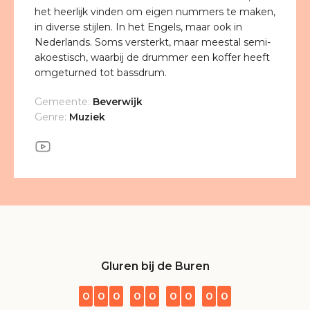
het heerlijk vinden om eigen nummers te maken,
in diverse stijlen. In het Engels, maar ook in
Nederlands. Soms versterkt, maar meestal semi-
akoestisch, waarbij de drummer een koffer heeft
omgeturned tot bassdrum.
Gemeente:
Beverwijk
Genre:
Muziek
Gluren bij de Buren
0
0
0
0
0
0
0
0
0