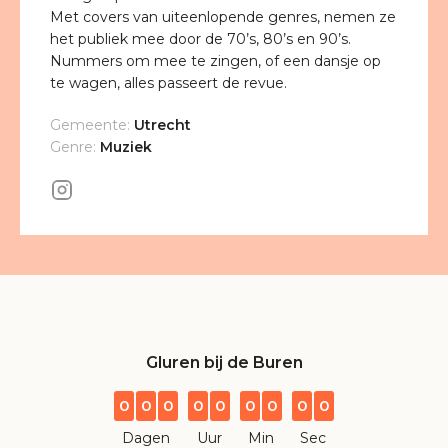
Met covers van uiteenlopende genres, nemen ze
het publiek mee door de 70’s, 80’s en 90’s.
Nummers om mee te zingen, of een dansje op
te wagen, alles passeert de revue.
Gemeente:
Utrecht
Genre:
Muziek
Gluren bij de Buren
0
0
0
0
0
0
0
0
0
Dagen
Uur
Min
Sec