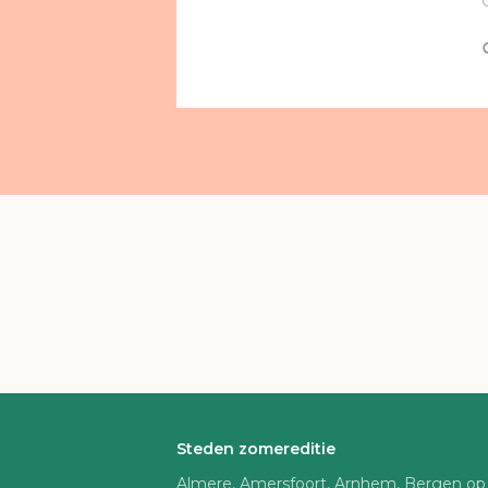
Steden zomereditie
Almere, Amersfoort, Arnhem, Bergen op