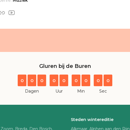
Genre:
Muziek
Gluren bij de Buren
0
0
0
0
0
0
0
0
0
Dagen
Uur
Min
Sec
Steden wintereditie
 Zoom, Breda, Den Bosch,
Alkmaar, Alphen aan den Rij