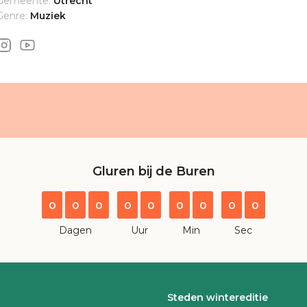
Gemeente:
Utrecht
Genre:
Muziek
Gluren bij de Buren
0
0
0
0
0
0
0
0
0
Dagen
Uur
Min
Sec
Steden wintereditie