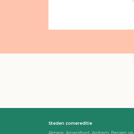
Steden zomereditie
Almere, Amersfoort, Arnhem, Bergen op