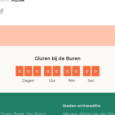
Genre:
Muziek
Gluren bij de Buren
0
0
0
0
0
0
0
0
0
Dagen
Uur
Min
Sec
Steden wintereditie
 Zoom, Breda, Den Bosch,
Alkmaar, Alphen aan den Rij