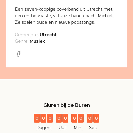
Een zeven-koppige coverband uit Utrecht met
een enthousiaste, virtuoze band-coach: Michiel.
Ze spelen oude en nieuwe popssongs.
Gemeente:
Utrecht
Genre:
Muziek
Gluren bij de Buren
0
0
0
0
0
0
0
0
0
Dagen
Uur
Min
Sec