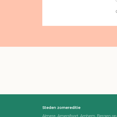
Steden zomereditie
Almere, Amersfoort, Arnhem, Bergen op