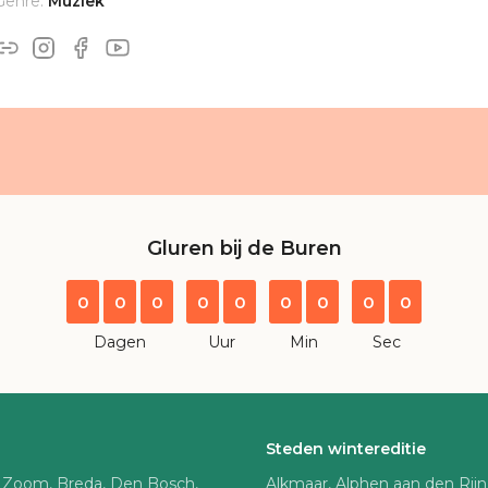
Genre:
Muziek
Gluren bij de Buren
0
0
0
0
0
0
0
0
0
Dagen
Uur
Min
Sec
Steden wintereditie
 Zoom, Breda, Den Bosch,
Alkmaar, Alphen aan den Rij