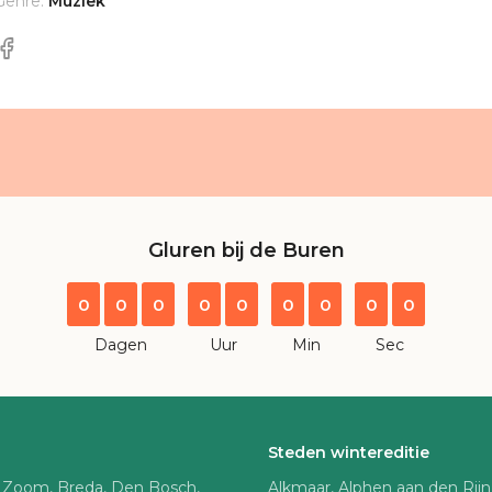
Genre:
Muziek
Gluren bij de Buren
0
0
0
0
0
0
0
0
0
Dagen
Uur
Min
Sec
Steden wintereditie
 Zoom, Breda, Den Bosch,
Alkmaar, Alphen aan den Rij