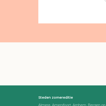
Steden zomereditie
Almere, Amersfoort, Arnhem, Bergen op