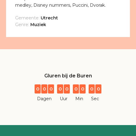
medley, Disney nummers, Puccini, Dvorak.
Gemeente:
Utrecht
Genre:
Muziek
Gluren bij de Buren
0
0
0
0
0
0
0
0
0
Dagen
Uur
Min
Sec