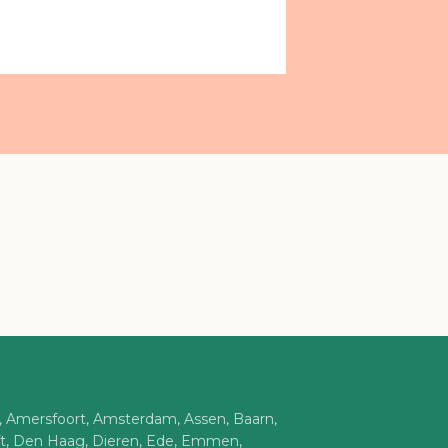
n, Amersfoort, Amsterdam, Assen, Baarn,
ft, Den Haag, Dieren, Ede, Emmen,