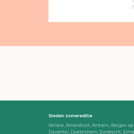
Steden zomereditie
Almere, Amersfoort, Arnhem, Bergen op
Deventer, Doetinchem, Dordrecht, Erme