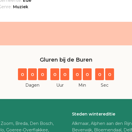
Gemeente:
Ede
Genre:
Muziek
Gluren bij de Buren
0
0
0
0
0
0
0
0
0
Dagen
Uur
Min
Sec
Steden wintereditie
 Zoom, Breda, Den Bosch,
Alkmaar, Alphen aan den Rij
lo, Goeree-Overflakkee,
Beverwijk, Bloemendaal, Del