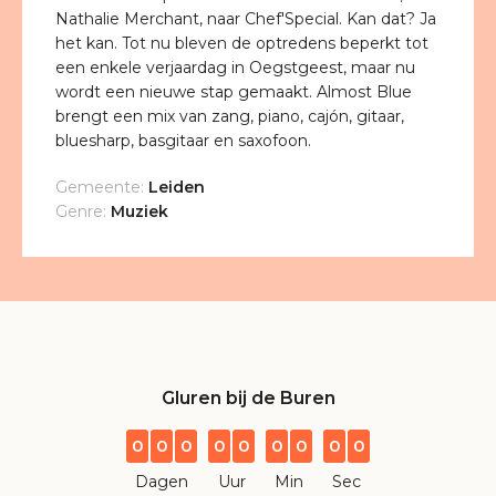
Nathalie Merchant, naar Chef'Special. Kan dat? Ja
het kan. Tot nu bleven de optredens beperkt tot
een enkele verjaardag in Oegstgeest, maar nu
wordt een nieuwe stap gemaakt. Almost Blue
brengt een mix van zang, piano, cajón, gitaar,
bluesharp, basgitaar en saxofoon.
Gemeente:
Leiden
Genre:
Muziek
Gluren bij de Buren
0
0
0
0
0
0
0
0
0
Dagen
Uur
Min
Sec