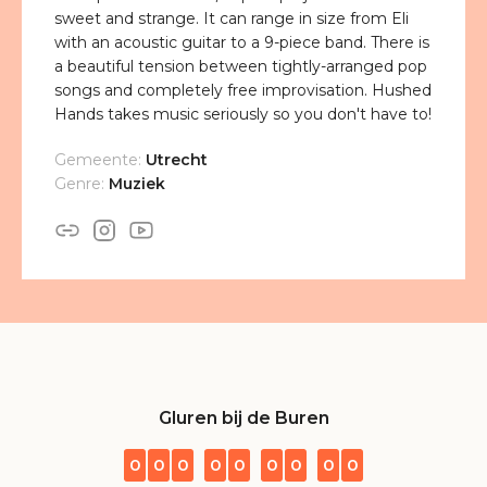
sweet and strange. It can range in size from Eli
with an acoustic guitar to a 9-piece band. There is
a beautiful tension between tightly-arranged pop
songs and completely free improvisation. Hushed
Hands takes music seriously so you don't have to!
Gemeente:
Utrecht
Genre:
Muziek
Gluren bij de Buren
0
0
0
0
0
0
0
0
0