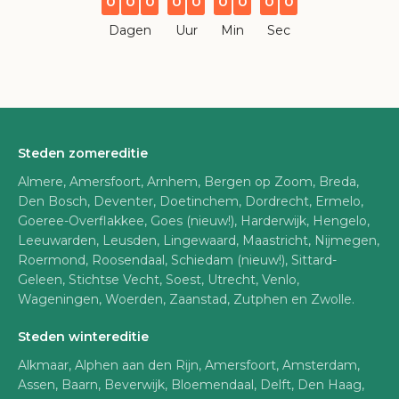
0
0
0
0
0
0
0
0
0
Dagen
Uur
Min
Sec
Steden zomereditie
Almere, Amersfoort, Arnhem, Bergen op Zoom, Breda,
Den Bosch, Deventer, Doetinchem, Dordrecht, Ermelo,
Goeree-Overflakkee, Goes (nieuw!), Harderwijk, Hengelo,
Leeuwarden, Leusden, Lingewaard, Maastricht, Nijmegen,
Roermond, Roosendaal, Schiedam (nieuw!), Sittard-
Geleen, Stichtse Vecht, Soest, Utrecht, Venlo,
Wageningen, Woerden, Zaanstad, Zutphen en Zwolle.
Steden wintereditie
Alkmaar, Alphen aan den Rijn, Amersfoort, Amsterdam,
Assen, Baarn, Beverwijk, Bloemendaal, Delft, Den Haag,