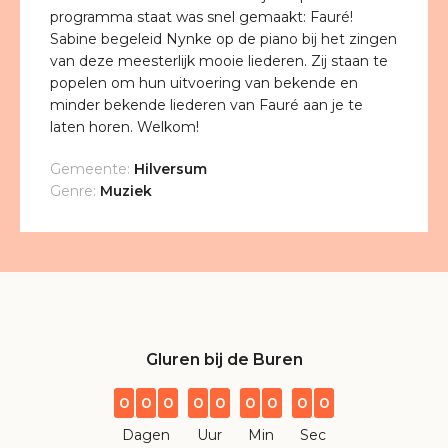
programma staat was snel gemaakt: Fauré!
Sabine begeleid Nynke op de piano bij het zingen
van deze meesterlijk mooie liederen. Zij staan te
popelen om hun uitvoering van bekende en
minder bekende liederen van Fauré aan je te
laten horen. Welkom!
Gemeente:
Hilversum
Genre:
Muziek
Gluren bij de Buren
0
0
0
0
0
0
0
0
0
Dagen
Uur
Min
Sec