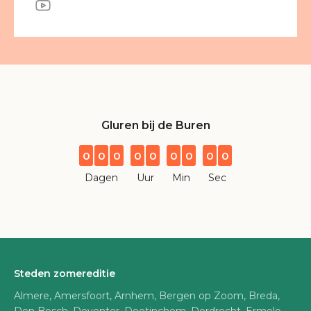
Gluren bij de Buren
0
0
0
0
0
0
0
0
0
Dagen
Uur
Min
Sec
Steden zomereditie
Almere, Amersfoort, Arnhem, Bergen op Zoom, Breda,