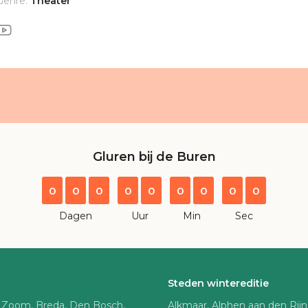
Genre:
Theater
Gluren bij de Buren
0
0
0
0
0
0
0
0
0
Dagen
Uur
Min
Sec
Steden wintereditie
 Zoom, Breda, Den Bosch,
Alkmaar, Alphen aan den Rij