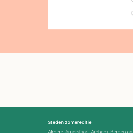
Steden zomereditie
Almere, Amersfoort, Arnhem, Bergen op