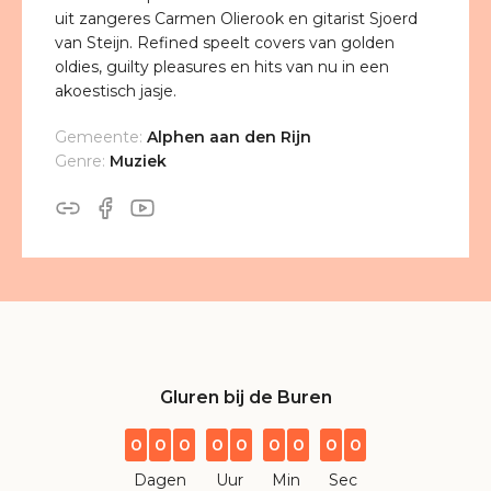
uit zangeres Carmen Olierook en gitarist Sjoerd
van Steijn. Refined speelt covers van golden
oldies, guilty pleasures en hits van nu in een
akoestisch jasje.
Gemeente:
Alphen aan den Rijn
Genre:
Muziek
Gluren bij de Buren
0
0
0
0
0
0
0
0
0
Dagen
Uur
Min
Sec