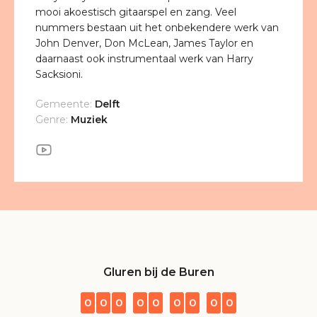
mooi akoestisch gitaarspel en zang. Veel
nummers bestaan uit het onbekendere werk van
John Denver, Don McLean, James Taylor en
daarnaast ook instrumentaal werk van Harry
Sacksioni.
Gemeente:
Delft
Genre:
Muziek
Gluren bij de Buren
0
0
0
0
0
0
0
0
0