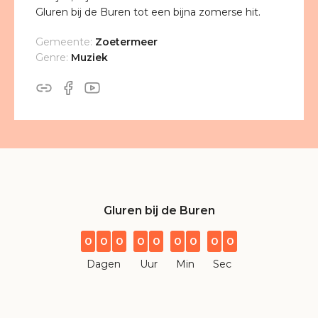
Gluren bij de Buren tot een bijna zomerse hit.
Gemeente:
Zoetermeer
Genre:
Muziek
Gluren bij de Buren
0
0
0
0
0
0
0
0
0
Dagen
Uur
Min
Sec